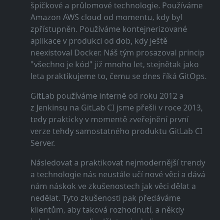
špičkové a průlomové technologie. Používáme
Amazon AWS cloud od momentu, kdy byl
zpřístupněn. Používáme kontejnerizované
aplikace v produkci od dob, kdy ještě
neexistoval Docker. Náš tým prosazoval princip
"všechno je kód" již mnoho let, stejnětak jako
leta praktikujeme to, čemu se dnes říká GitOps.
GitLab používáme interně od roku 2012 a
z Jenkinsu na GitLab CI jsme přešli v roce 2013,
tedy prakticky v momentě zveřejnění první
verze tehdy samostatného produktu GitLab CI
Server.
Následovat a praktikovat nejmodernější trendy
a technologie nás neustále učí nové věci a dává
nám náskok ve zkušenostech jak věci dělat a
nedělat. Tyto zkušenosti pak předáváme
klientům, aby taková rozhodnutí, a někdy