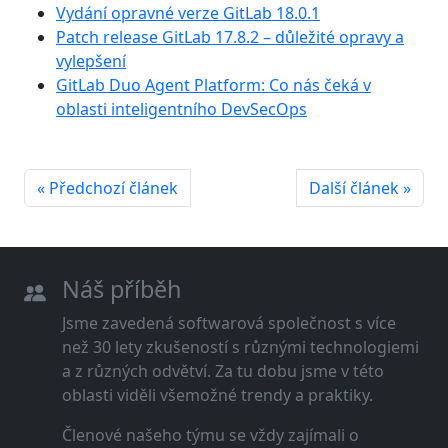
Vydání opravné verze GitLab 18.0.1
Patch release GitLab 17.8.2 – důležité opravy a
vylepšení
GitLab Duo Agent Platform: Co nás čeká v
oblasti inteligentního DevSecOps
« Předchozí článek
Další článek »
Náš příběh
Jsme zavedená softwarová společnost s více
než 30 lety zkušeností s různými technologiemi
a z různých odvětví. Za tu dobu jsme v této
oblasti viděli všemožné trendy a praktiky.
Členové našeho týmu se vždy zajímali o