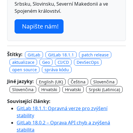
Srbsku, Slovinsku, Severní Makedonii a ve
Spojeném království.
Napište nám!
Štítky:
GitLab
GitLab 18.1.1
patch release
aktualizace
Geo
CI/CD
DevSecOps
open source
správa kódu
Jiné jazyky:
English (UK)
Čeština
Slovenčina
Slovenčina
Hrvatski
Hrvatski
Srpski (Latinica)
Související články:
GitLab 18.1.1: Opravná verze pro zvýšení
stability
GitLab 18.0.2 – Oprava API chyb a zvýšená
stabilita