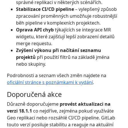
správné replikaci v některých scénářích.
Stabilizace CI/CD pipeline
– vylepšený způsob
zpracování proměnných umožňuje robustnější
běh pipeline v komplexních projektech.
Oprava API chyb
týkajících se integrace MR
widgetu, které zajišťují lepší zobrazení detailů
merge requestu.
Zvýšení výkonu při načítání seznamu
projektů
při použití filtrů na základě jména
nebo skupiny.
Podrobnosti a seznam všech změn najdete na
oficiální stránce s poznámkami k vydání
.
Doporučená akce
Důrazně doporučujeme
provést aktualizaci na
verzi 18.1.1
co nejdříve, zejména pokud využíváte
Geo replikaci nebo rozsáhlé CI/CD pipeline. GitLab
touto verzí posiluje stabilitu a reaguje na aktuální