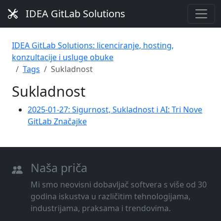
IDEA GitLab Solutions
IDEA GitLab Solutions: licenciranje, hosting,
konzultacije i usluge obuke
Tags
Sukladnost
Sukladnost
2025-01-27: Sigurnost, Sukladnost i AI: Tri Nove
GitLab Značajke
Naša priča
Mi smo neovisni dobavljač softvera s više od 30
godina iskustva u različitim tehnologijama,
industrijama, praksama i trendovima.