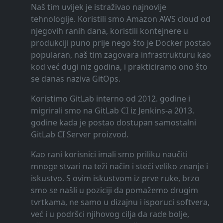
Naš tim uvijek je istraživao najnovije
tehnologije. Koristili smo Amazon AWS cloud od
njegovih ranih dana, koristili kontejnere u
produkciji puno prije nego što je Docker postao
popularan, naš tim zagovara infrastrukturu kao
kod već dugi niz godina, i prakticiramo ono što
se danas naziva GitOps.
Koristimo GitLab interno od 2012. godine i
migrirali smo na GitLab CI iz Jenkins-a 2013.
godine kada je postao dostupan samostalni
GitLab CI Server proizvod.
Kao rani korisnici imali smo priliku naučiti
mnoge stvari na teži način i steći veliko znanje i
iskustvo. S ovim iskustvom iz prve ruke, brzo
smo se našli u poziciji da pomažemo drugim
tvrtkama, ne samo u dizajnu i isporuci softvera,
već i u podršci njihovog cilja da rade bolje,