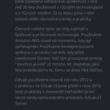
Jsme zavedená softwarová společnost s více
než 30 lety zkušeností s různými technologiemi
a z různých odvětví. Za tu dobu jsme v této
oblasti viděli všemožné trendy a praktiky.
Členové našeho týmu se vždy zajímali o
špičkové a průlomové technologie. Používáme
Amazon AWS cloud od momentu, kdy byl
zpřístupněn. Používáme kontejnerizované
aplikace v produkci od dob, kdy ještě
neexistoval Docker. Náš tým prosazoval princip
"všechno je kód" již mnoho let, stejnětak jako
leta praktikujeme to, čemu se dnes říká GitOps.
GitLab používáme interně od roku 2012 a
z Jenkinsu na GitLab CI jsme přešli v roce 2013,
tedy prakticky v momentě zveřejnění první
verze tehdy samostatného produktu GitLab CI
Server.