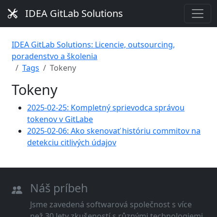
IDEA GitLab Solutions
IDEA GitLab Solutions: Licencie, outsourcing,
poradenstvo a školenia
Tags
Tokeny
Tokeny
2025-02-25: Kompletný sprievodca správou
tokenov v GitLabe
2025-02-06: Ako skenovať históriu commitov na
detekciu citlivých údajov
Náš príbeh
Jsme zavedená softwarová společnost s více
než 30 lety zkušeností s různými technologiemi