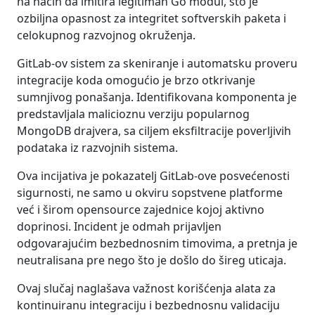
na način da imitira legitiman Go modul, što je
ozbiljna opasnost za integritet softverskih paketa i
celokupnog razvojnog okruženja.
GitLab-ov sistem za skeniranje i automatsku proveru
integracije koda omogućio je brzo otkrivanje
sumnjivog ponašanja. Identifikovana komponenta je
predstavljala malicioznu verziju popularnog
MongoDB drajvera, sa ciljem eksfiltracije poverljivih
podataka iz razvojnih sistema.
Ova incijativa je pokazatelj GitLab-ove posvećenosti
sigurnosti, ne samo u okviru sopstvene platforme
već i širom opensource zajednice kojoj aktivno
doprinosi. Incident je odmah prijavljen
odgovarajućim bezbednosnim timovima, a pretnja je
neutralisana pre nego što je došlo do šireg uticaja.
Ovaj slučaj naglašava važnost korišćenja alata za
kontinuiranu integraciju i bezbednosnu validaciju