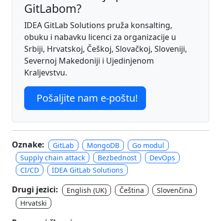
GitLabom?
IDEA GitLab Solutions pruža konsalting,
obuku i nabavku licenci za organizacije u
Srbiji, Hrvatskoj, Češkoj, Slovačkoj, Sloveniji,
Severnoj Makedoniji i Ujedinjenom
Kraljevstvu.
Pošaljite nam e-poštu!
Oznake:
GitLab
MongoDB
Go modul
Supply chain attack
Bezbednost
DevOps
CI/CD
IDEA GitLab Solutions
Drugi jezici:
English (UK)
Čeština
Slovenčina
Hrvatski