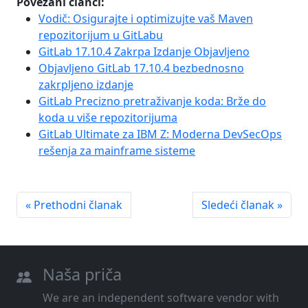
Povezani članci:
Vodič: Osigurajte i optimizujte vaš Maven
repozitorijum u GitLabu
GitLab 17.10.4 Zakrpa Izdanje Objavljeno
Objavljeno GitLab 17.10.4 bezbednosno
zakrpljeno izdanje
GitLab Precizno pretraživanje koda: Brže do
koda u više repozitorijuma
GitLab Ultimate za IBM Z: Moderna DevSecOps
rešenja za mainframe sisteme
« Prethodni članak
Sledeći članak »
Naša priča
We are an independent software vendor with